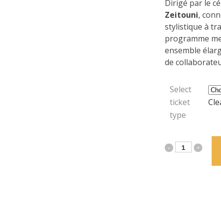
Dirigé par le c
Zeitouni
, conn
stylistique à tr
programme met
ensemble élarg
de collaborate
Select
ticket
Cle
type
Métamorphos
quantity