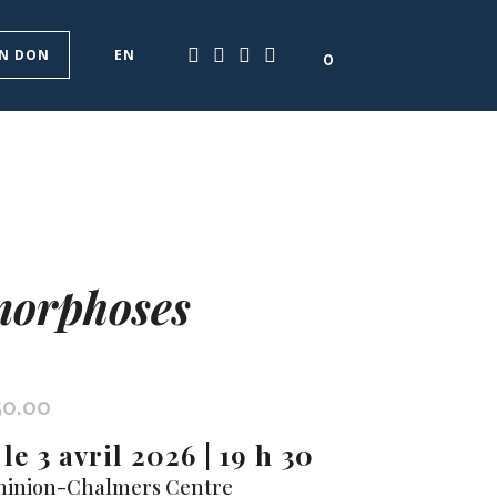
UN DON
EN
0
orphoses
50.00
Plage
de
le 3 avril 2026 | 19 h 30
prix :
minion-Chalmers Centre
$10.00