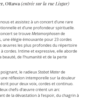
er, Ottawa
(entrée sur la rue Lisgar)
à
$50.00
nous et assistez à un concert d’une rare
ionnelle et d’une profondeur spirituelle.
concert se trouve
Metamorphosen
de
s, une élégie émouvante pour 23 cordes
es œuvres les plus profondes du répertoire
à cordes. Intime et expressive, elle aborde
a beauté, de l’humanité et de la perte
 poignant, le radieux
Stabat Mater
de
 une réflexion intemporelle sur la douleur
, écrit pour deux voix, cordes et continuo.
deux chefs-d’œuvre créent un arc
ant de la dévastation à l’espoir, du chagrin à