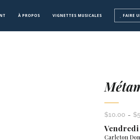
NT
À PROPOS
VIGNETTES MUSICALES
FAIRE 
Métam
$
10.00
$
–
Vendredi 
Carleton Do