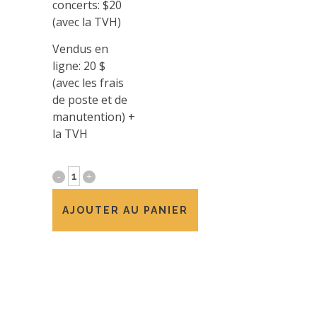
concerts: $20
(avec la TVH)
Vendus en
DONATION
ligne: 20 $
(avec les frais
de poste et de
manutention) +
la TVH
NAXOS
Cd
AJOUTER AU PANIER
quantity