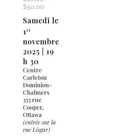
$
50.00
Plage
de
Samedi le
prix :
$10.00
1
er
à
novembre
$50.00
2025 | 19
h 30
Centre
Carleton
Dominion-
Chalmers
355 rue
Cooper,
Ottawa
(entrée sur la
rue Lisgar)