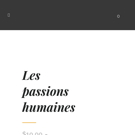
0
Les
passions
humaines
$
10.00
–