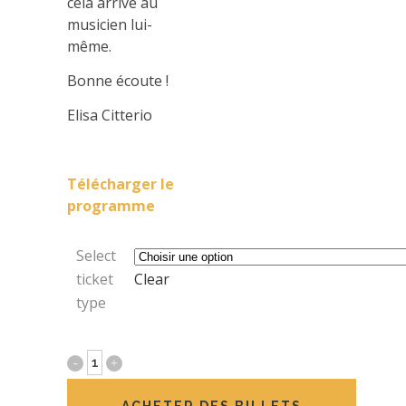
cela arrive au
musicien lui-
même.
Bonne écoute !
Elisa Citterio
Télécharger le
programme
Select
ticket
Clear
type
Les
passions
ACHETER DES BILLETS